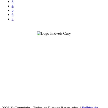
3
4
5
6
»
-
3222-2299
(42)
Venda -
99162-0022
(42)
Locação -
99161-8739
(42)
imoveis@imoveiscury.com.br
Rua Balduíno Taques, 890 - Centro
Ponta Grossa/PR - CRECI J-1963
Horário de Atendimento:
Seg. a Sex. - 09h às 11h30 / 13h às 18h
2026 © Copyright - Todos os Direitos Reservados. |
Política de