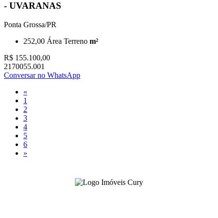
- UVARANAS
Ponta Grossa/PR
252,00
Área Terreno
m²
R$ 155.100,00
2170055.001
Conversar no WhatsApp
«
1
2
3
4
5
6
»