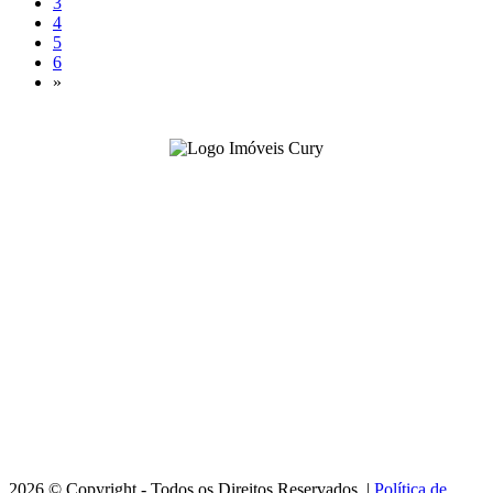
3
4
5
6
»
-
3222-2299
(42)
Venda -
99162-0022
(42)
Locação -
99161-8739
(42)
imoveis@imoveiscury.com.br
Rua Balduíno Taques, 890 - Centro
Ponta Grossa/PR - CRECI J-1963
Horário de Atendimento:
Seg. a Sex. - 09h às 11h30 / 13h às 18h
2026 © Copyright - Todos os Direitos Reservados. |
Política de