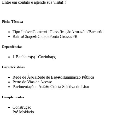
Entre em contato e agende sua visita!!!
Ficha Técnica
Tipo Imóvel
Comercial
Classificação
Armazém/Barracão
Bairro
Chapada
Cidade
Ponta Grossa/PR
Dependências
1
Banheiro(s)
1
Cozinha(s)
Características
Rede de Água
Rede de Esgoto
Iluminação Pública
Perto de Vias de Acesso
Pavimentação:
Asfalto
Coleta Seletiva de Lixo
Complementos
Construção
Pré Moldado