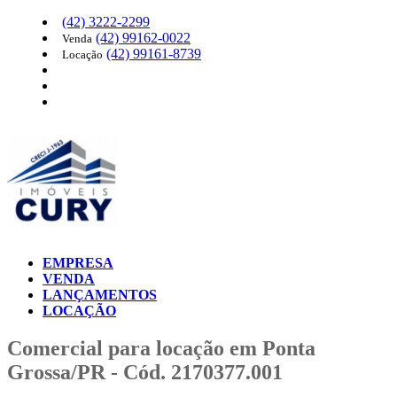
(42)
3222-2299
(42)
99162-0022
Venda
(42)
99161-8739
Locação
EMPRESA
VENDA
LANÇAMENTOS
LOCAÇÃO
Comercial para locação em Ponta
Grossa/PR - Cód. 2170377.001