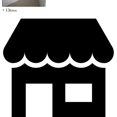
+ 13
fotos