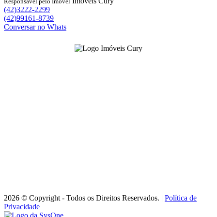
Imóveis Cury
Responsável pelo Imóvel
(42)3222-2299
(42)99161-8739
Conversar no Whats
-
3222-2299
(42)
Venda -
99162-0022
(42)
Locação -
99161-8739
(42)
imoveis@imoveiscury.com.br
Rua Balduíno Taques, 890 - Centro
Ponta Grossa/PR - CRECI J-1963
Horário de Atendimento:
Seg. a Sex. - 09h às 11h30 / 13h às 18h
2026 © Copyright - Todos os Direitos Reservados. |
Política de
Privacidade