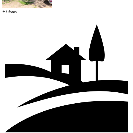
+ 6
fotos