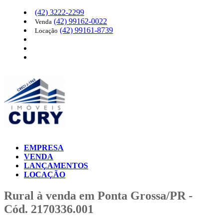
(42)
3222-2299
(42)
99162-0022
Venda
(42)
99161-8739
Locação
EMPRESA
VENDA
LANÇAMENTOS
LOCAÇÃO
Rural à venda em Ponta Grossa/PR -
Cód. 2170336.001