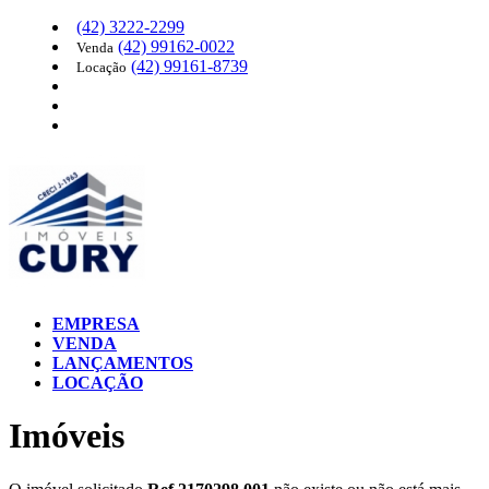
(42)
3222-2299
(42)
99162-0022
Venda
(42)
99161-8739
Locação
EMPRESA
VENDA
LANÇAMENTOS
LOCAÇÃO
Imóveis