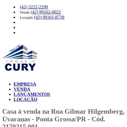
(42)
3222-2299
(42)
99162-0022
Venda
(42)
99161-8739
Locação
EMPRESA
VENDA
LANÇAMENTOS
LOCAÇÃO
Casa à venda na Rua Gilmar Hilgemberg,
Uvaranas - Ponta Grossa/PR - Cód.
2170215.001