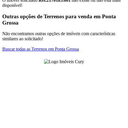
O imóvel solicitado
Ref.2170185.001
não existe ou não está mais
disponível!
Outras opções de Terrenos para venda em Ponta
Grossa
Não encontramos outras opções de imóveis com características
similares ao solicitado!
Buscar todas as Terrenos em Ponta Grossa
-
3222-2299
(42)
Venda -
99162-0022
(42)
Locação -
99161-8739
(42)
imoveis@imoveiscury.com.br
Rua Balduíno Taques, 890 - Centro
Ponta Grossa/PR - CRECI J-1963
Horário de Atendimento: