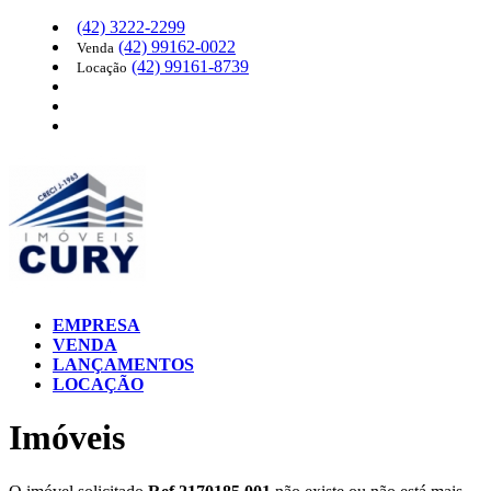
(42)
3222-2299
(42)
99162-0022
Venda
(42)
99161-8739
Locação
EMPRESA
VENDA
LANÇAMENTOS
LOCAÇÃO
Imóveis