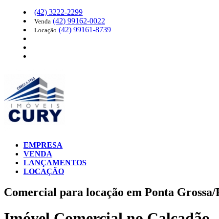
(42)
3222-2299
(42)
99162-0022
Venda
(42)
99161-8739
Locação
EMPRESA
VENDA
LANÇAMENTOS
LOCAÇÃO
Comercial para locação em Ponta Grossa/
Imóvel Comercial no Calçadão