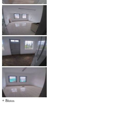
+ 8
fotos