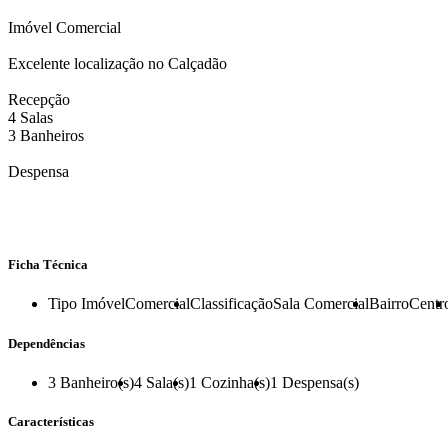
Imóvel Comercial
Excelente localização no Calçadão
Recepção
4 Salas
3 Banheiros
Despensa
Ficha Técnica
Tipo Imóvel
Comercial
Classificação
Sala Comercial
Bairro
Centr
Dependências
3
Banheiro(s)
4
Sala(s)
1
Cozinha(s)
1
Despensa(s)
Características